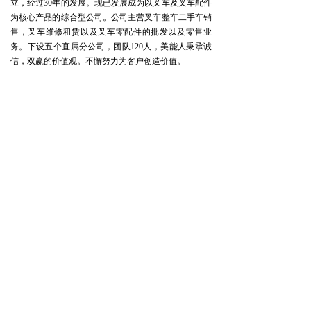
立，经过30年的发展。现已发展成为以叉车及叉车配件
为核心产品的综合型公司。公司主营叉车整车二手车销
售，叉车维修租赁以及叉车零配件的批发以及零售业
务。下设五个直属分公司，团队120人，美能人秉承诚
信，双赢的价值观。不懈努力为客户创造价值。
关于公司
产品介绍
联系方式
公司介绍
新车
电话：0755-28900555
新闻资讯
二手车
0755-28908090
堆高机
移动客服：13418780467
无忧服务
邮箱：sales10@meineng.com
叉车租赁
叉车维修保养服务